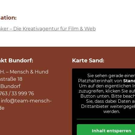
sation:
ker – Die Kreativagentur für Film & Web
kt Bundorf:
Karte Sand:
H. – Mensch & Hund
Sie sehen gerade eine
straße 18
Platzhalterinhalt von
Stan
Um auf den eigentlichen I
Bundorf
zuzugreifen, klicken Sie au
63 / 33 999 76
Button unten. Bitte beac
:
info@team-mensch-
Sie, dass dabei Daten a
Drittanbieter weitergeg
de
werden.
Inhalt entsperren