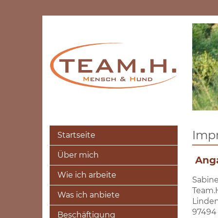
Imp
Startseite
Über mich
Ang
Wie ich arbeite
Sabine
Team.
Was ich anbiete
Linden
97494
Beschäftigung