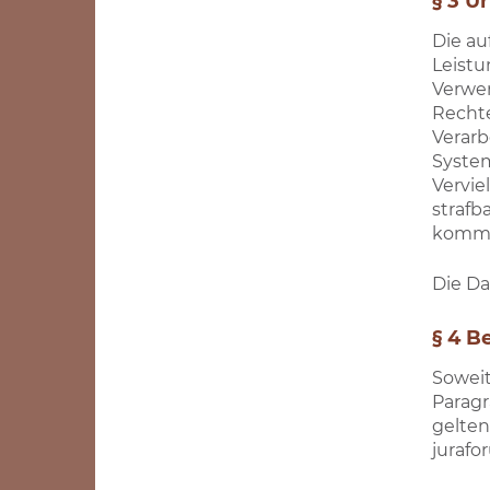
§ 3 U
Die au
Leistu
Verwer
Rechte
Verarb
System
Vervie
strafb
kommer
Die Da
§ 4 
Soweit
Paragr
gelten
jurafo