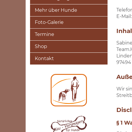
Telefo
Mehr über Hunde
E-Mai
Foto-Galerie
Inha
Termine
Sabine
Shop
Team.
Linden
Kontakt
97494
Auße
Wir si
Streit
Disc
§ 1 W