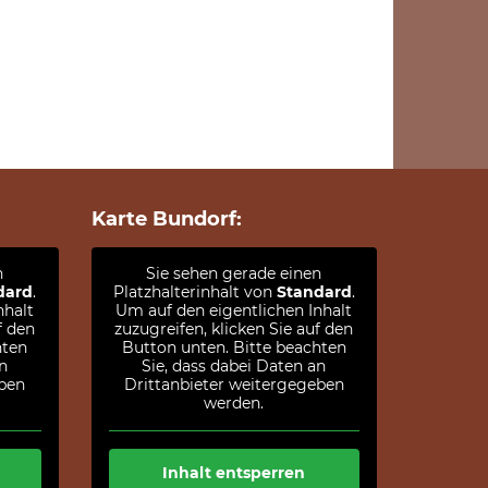
Karte Bundorf:
n
Sie sehen gerade einen
dard
.
Platzhalterinhalt von
Standard
.
nhalt
Um auf den eigentlichen Inhalt
f den
zuzugreifen, klicken Sie auf den
hten
Button unten. Bitte beachten
n
Sie, dass dabei Daten an
eben
Drittanbieter weitergegeben
werden.
Inhalt entsperren