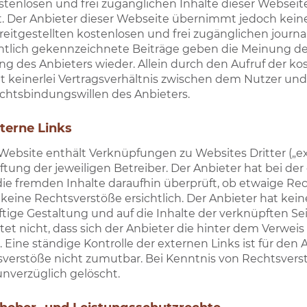
stenlosen und frei zugänglichen Inhalte dieser Webseit
lt. Der Anbieter dieser Webseite übernimmt jedoch keine
reitgestellten kostenlosen und frei zugänglichen journ
lich gekennzeichnete Beiträge geben die Meinung des
g des Anbieters wieder. Allein durch den Aufruf der ko
keinerlei Vertragsverhältnis zwischen dem Nutzer und 
htsbindungswillen des Anbieters.
xterne Links
Website enthält Verknüpfungen zu Websites Dritter („ex
ftung der jeweiligen Betreiber. Der Anbieter hat bei d
die fremden Inhalte daraufhin überprüft, ob etwaige R
keine Rechtsverstöße ersichtlich. Der Anbieter hat keiner
tige Gestaltung und auf die Inhalte der verknüpften Se
et nicht, dass sich der Anbieter die hinter dem Verweis
 Eine ständige Kontrolle der externen Links ist für den
verstöße nicht zumutbar. Bei Kenntnis von Rechtsvers
unverzüglich gelöscht.