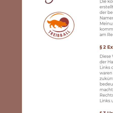
Die ko
erstel
der be
Nament
Meinun
kommt 
am Rec
§ 2 E
Diese 
der Ha
Links 
waren 
zukünf
bedeut
macht.
Rechts
Links 